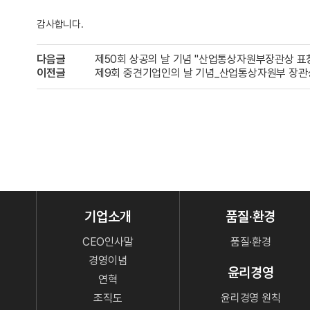
감사합니다.
다음글
제50회 상공의 날 기념 "산업통상자원부장관상 표
이전글
제9회 중견기업인의 날 기념_산업통상자원부 장관
기업소개
품질·환경
CEO인사말
품질·환경
경영이념
윤리경영
연혁
조직도
윤리경영 원칙