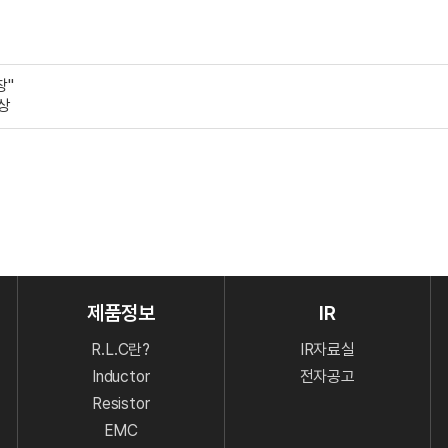
창"
상
제품정보
IR
R.L.C란?
IR자료실
Inductor
전자공고
Resistor
EMC