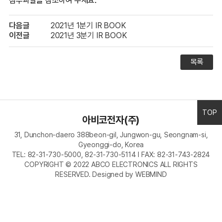
첨부파일을 참조하여 주세요.
다음글
2021년 1분기 IR BOOK
이전글
2021년 3분기 IR BOOK
목록
TOP
아비코전자(주)
31, Dunchon-daero 388beon-gil, Jungwon-gu, Seongnam-si,
Gyeonggi-do, Korea
TEL: 82-31-730-5000, 82-31-730-5114 I FAX: 82-31-743-2824
COPYRIGHT © 2022 ABCO ELECTRONICS ALL RIGHTS
RESERVED.
Designed by WEBMIND